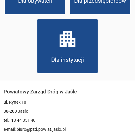
Dla obywateli
Dla przedsiębiorców
apartment
Dla instytucji
Powiatowy Zarząd Dróg w Jaśle
ul. Rynek 18
38-200 Jasło
tel.: 13 44 351 40
e-mail: biuro@pzd.powiat.jaslo.pl